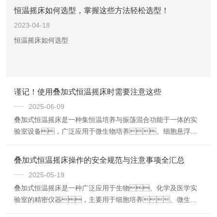
恒温摇床如何选型，掌握这些方法轻松选型！
2023-04-18
恒温摇床如何选型
谨记！使用叠加式恒温摇床时需要注意这些
2025-06-09
叠加式恒温摇床是一种集恒温培养与振荡混合功能于一体的实
验室设备，广泛应用于微生物培养、细胞悬浮培
养、生物反应等科研和工业领域。其多层叠加设
计有效节省空间，提高实验效率。然
叠加式恒温摇床操作的安全规范与注意事项全汇总
而，在使用过程中若操作不当，不仅影响实
2025-05-19
验效果，还可能缩短设备寿命。因此，
叠加式恒温摇床是一种广泛应用于生物、化学及医学实
掌握以下几点注意事项至关重要。
验室的精密仪器，主要用于细胞培养、微生物
繁殖和样品混匀等实验。为确保设备安全运行和实验