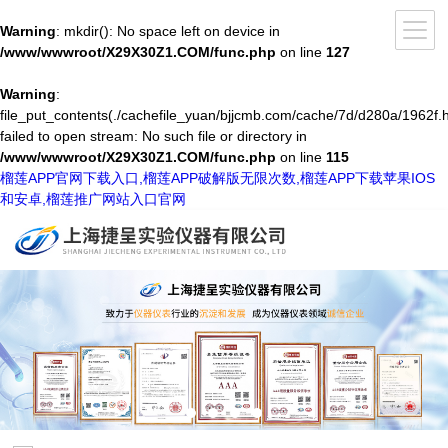
Warning
: mkdir(): No space left on device in
/www/wwwroot/X29X30Z1.COM/func.php
on line
127
Warning
:
file_put_contents(./cachefile_yuan/bjjcmb.com/cache/7d/d280a/1962f.h
failed to open stream: No such file or directory in
/www/wwwroot/X29X30Z1.COM/func.php
on line
115
榴莲APP官网下载入口,榴莲APP破解版无限次数,榴莲APP下载苹果IOS
和安卓,榴莲推广网站入口官网