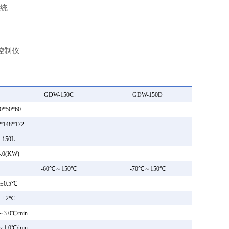
统
控制仪
GDW-150C
GDW-150D
0*50*60
*148*172
150L
4.0(KW)
-60℃～150℃
-70℃～150℃
±0.5℃
±2℃
～3.0℃/min
～1.0℃/min