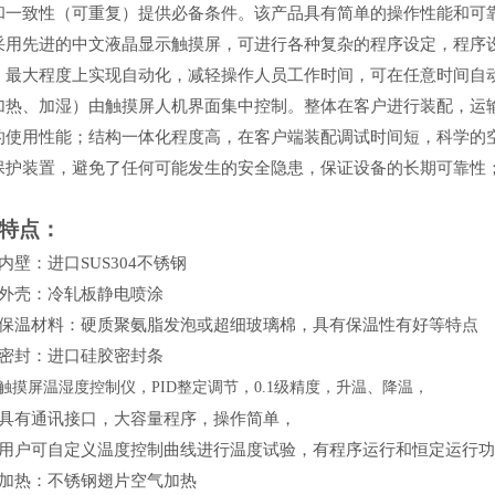
和一致性（可重复）提供必备条件。该产品具有简单的操作性能和可
采用先进的中文液晶显示触摸屏，可进行各种复杂的程序设定，程序
，最大程度上实现自动化，减轻操作人员工作时间，可在任意时间自
加热、加湿）由触摸屏人机界面集中控制。整体在客户进行装配，运
的使用性能；结构一体化程度高，在客户端装配调试时间短，科学的
保护装置，避免了任何可能发生的安全隐患，保证设备的长期可靠性
。
特点：
内壁：进口SUS304不锈钢
、外壳：冷轧板静电喷涂
、保温材料：硬质聚氨脂发泡或超细玻璃棉，具有保温性有好等特点
、密封：进口硅胶密封条
触摸屏温湿度控制仪，
PID整定调节，0.1级精度，升温、降温，
具有通讯接口，大容量程序，操作简单，
用户可自定义温度控制曲线进行温度试验，有程序运行和恒定运行功
加热：不锈钢翅片空气加热