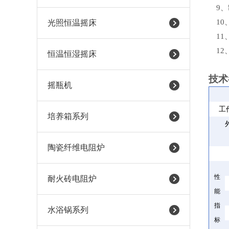
9
、
10
光照恒温摇床
1
1
12
恒温恒湿摇床
技术
摇瓶机
工
培养箱系列
陶瓷纤维电阻炉
性
耐火砖电阻炉
能
指
水浴锅系列
标