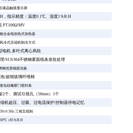
彩液晶触摸显示屏
R.H，指示精度：温度0.1℃、湿度1％R.H
阻
.PT100Ω/MV
铬合金电加热式加热器
风冷式压缩机制冷方式
型电机
.多叶式离心风轮
理/SUS304不锈钢雾面线条发纹处理
4不锈钢优质镜面光板
发泡
/超细玻璃纤维棉
老化硅橡胶门密封条
架2个、测试引线孔（50mm）1个
压缩机超压、过载、过电流保护
/控制器停电记忆
 50±0.5Hz 三相五线制
0℃ ≤85％R.H