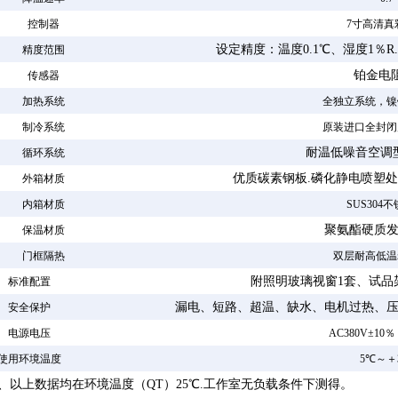
控制器
7寸高清真
设定精度：温度
0.1℃、湿度1％
精度范围
铂金电
传感器
加热系统
全独立系统，镍
制冷系统
原装进口全封闭
耐温低噪音空调
循环系统
优质碳素钢板
.磷化静电喷塑处
外箱材质
内箱材质
SUS30
聚氨酯硬质
保温材质
门框隔热
双层耐高低温
附照明玻璃视窗
1套、试品
标准配置
漏电、短路、超温、缺水、电机过热、
安全保护
电源电压
AC380V±10％
使用环境温度
5℃～＋3
1、以上数据均在环境温度（QT）25℃.工作室无负载条件下测得。