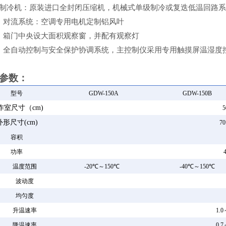
制冷
机：原装进口全封闭压缩机，机械式单级制冷或复迭低温回路系
、对流系统：空调专用电机定制铝风叶
、箱门中央设大面积观察窗，并配有观察灯
、全自动控制与安全保护协调系统，主控制仪采
用
专用触摸屏温湿度
参数：
型号
GDW-150A
GDW-150B
作室尺寸（
cm)
5
外形尺寸
(cm)
70
容积
功率
温度范围
-20℃～150℃
-40℃～150℃
波动度
均匀度
升温速率
1.0
降温速率
0.7