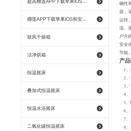
超高榴莲APP下载苹果IOS和安卓
确性
器，
榴莲APP下载苹果IOS和安卓（耐腐蚀）
运转
湿、
户方
鼓风干燥箱
安全
节能
洁净烘箱
产品
1、
恒温摇床
2
3
叠加式恒温摇床
4
5
、
恒温水浴摇床
6、
7、
二氧化碳恒温摇床
8
、