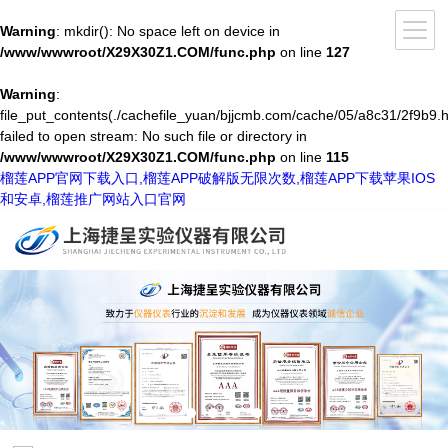
Warning
: mkdir(): No space left on device in
/www/wwwroot/X29X30Z1.COM/func.php
on line
127
Warning
:
file_put_contents(./cachefile_yuan/bjjcmb.com/cache/05/a8c31/2f9b9.h
failed to open stream: No such file or directory in
/www/wwwroot/X29X30Z1.COM/func.php
on line
115
榴莲APP官网下载入口,榴莲APP破解版无限次数,榴莲APP下载苹果IOS
和安卓,榴莲推广网站入口官网